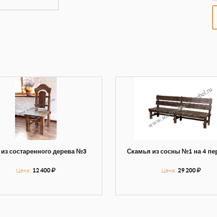
 из состаренного дерева №3
Скамья из сосны №1 на 4 п
Цена:
12 400
Цена:
29 200