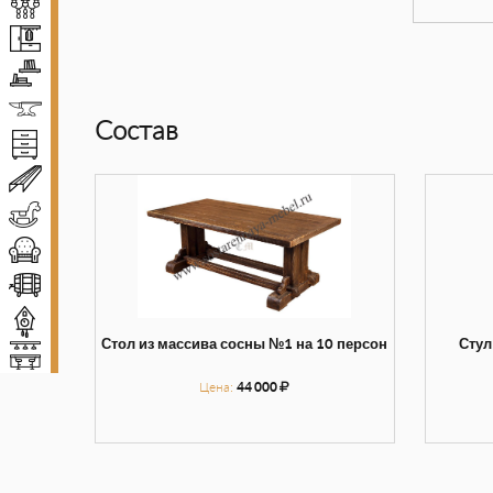
Люстры
Прихожие
Полки
Ковка
Состав
Комоды и тумбы
Декоративные балки
Детская мебель
Диваны и кресла
Винные погреба
Декор
Стол из массива сосны №1 на 10 персон
Стул
Мебель для баров
Цена:
44 000