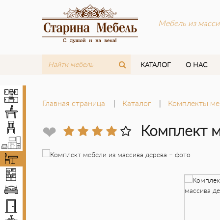
Мебель из масси
КАТАЛОГ
О НАС
Кухни
Главная страница
Каталог
Комплекты ме
Столы
Стулья
❤
Комплект м
Мебель LOFT
Комплекты мебели
Шкафы
Кровати
Двери