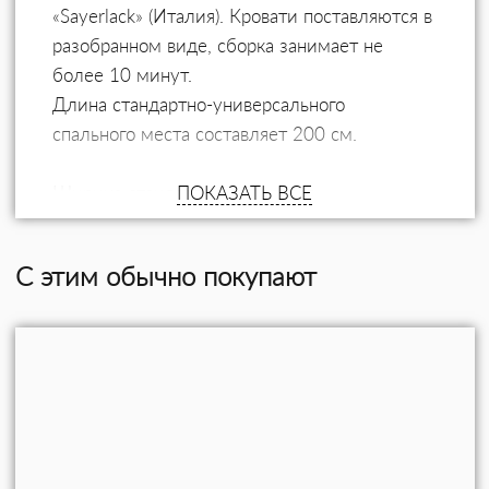
«Sayerlack» (Италия). Кровати поставляются в
разобранном виде, сборка занимает не
более 10 минут.
Длина стандартно-универсального
спального места составляет 200 см.
Ширина стандартных матрасов
ПОКАЗАТЬ ВСЕ
Односпальные – 80, 90 и 100 см.
Полутороспальные – 120 см.
С этим обычно покупают
Двуспальные – 140, 160, 180, 200 см.