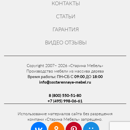
КОНТАКТЫ
Купить барную стойку можно по адресу:
Московская обл, Щелковский р-н, д.
СТАТЬИ
Медвежьи озера, ул. Медвежьи озера, дом
65А. Выставочный зал. Второй адрес:
ГАРАНТИЯ
Московская область, г. Ногинск, улица 200
ВИДЕО ОТЗЫВЫ
лет Города, дом 2. Наше производство.
Заказать товар можно через корзину, по
телефону: 8 (800) 550-51-80. Email:
Copyright 2007– 2026 «Старина Мебель»
info@sostarennaya-mebel.ru
. Доставка по
Производство мебели из массива дерева
всей России.
Время работы: ПН-СБ С 09:00 ДО 18:00
info@sostarennaya-mebel.ru
Фотографии всего объекта
8 (800) 550-51-80
+7 (495) 998-06-61
Использование материалов сайта без разрешения
компани «Старина Мебель» запрещено.