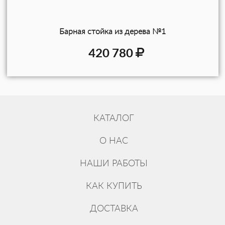
гармонирует с выполненными в едином
стиле зеркалами, барными стульями,
столами, скамьями.
Барная стойка из дерева №1
420 780
Отделка барной стойки
Покрывается барная стойка из дерева в три
слоя экологичными защитно-
декоративными составами «Sayerlack»
(Италия): колеровка, грунт, лак.
КАТАЛОГ
Качественные материалы и специальные
технологии нанесения обеспечивают
О НАС
высокую устойчивость покрытия к
истиранию. Мебель не выцветает, для ухода
НАШИ РАБОТЫ
за ней достаточно лёгкой влажной чистки,
КАК КУПИТЬ
главное не оставлять мокрую поверхность.
ДОСТАВКА
Как купить