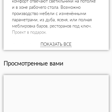
комфорт отвечают светильники на потолке
и в зоне рабочего стола. Возможно
производство мебели с изменёнными
параметрами, из дуба, ясеня, или полная
меблировка баров, ресторанов под ключ.
Проект в подарок.
ПОКАЗАТЬ ВСЕ
Дизайн барной стойки
Состаренную древесину покрывает
Просмотренные вами
тончайший, приятный на ощупь,
микрорельеф, и едва заметная благородная
патина. Натурально передана природная
палитра тёмной древесины. Барная стойка
украшена орнаментальной резьбой,
фрезеровкой, медными пластинами с
художественной чеканкой ручной работы,
подсветкой фасада. Стойка хорошо