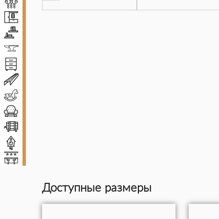
Люстры
Прихожие
Полки
Ковка
Комоды и тумбы
Декоративные балки
Детская мебель
Диваны и кресла
Винные погреба
Декор
Мебель для баров
Доступные размеры