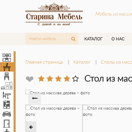
Мебель из масси
КАТАЛОГ
О НАС
Кухни
Главная страница
Каталог
Столы из масс
Столы
Стулья
❤
Стол из ма
Мебель LOFT
Комплекты мебели
Шкафы
Кровати
Двери