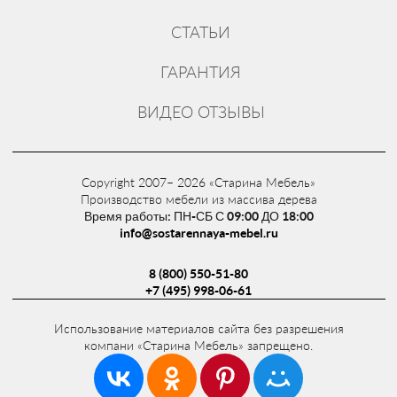
Мы производим фасады из состаренного дерева, а так же с
росписью и выкрашенные эмалью, фасады с патиной и
СТАТЬИ
«рамочные» со стеклом. Декорирование лицевой поверхности
мы выполняем высококачественными профессиональными
ГАРАНТИЯ
пропитками, красками, эмалями для древесины от знаменитой
компании «Sayerlack» (Италия). Многослойное покрытие
ВИДЕО ОТЗЫВЫ
специальными лаками делает поверхность всех элементов
фасада идеально гладкой с обеих сторон, блестящей или
матовой, в зависимости от выбранного состава и желания
заказчика.
Copyright 2007– 2026 «Старина Мебель»
Производство мебели из массива дерева
Время работы: ПН-СБ С 09:00 ДО 18:00
ПОДРОБНЕЕ О МАТЕРИАЛАХ ДЛЯ ПРОИЗВОДСТВА
info@sostarennaya-mebel.ru
8 (800) 550-51-80
+7 (495) 998-06-61
Использование материалов сайта без разрешения
компани «Старина Мебель» запрещено.