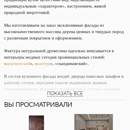
индивидуальным «характером», настроением, живой
природной энергетикой.
Мы изготавливаем на заказ эксклюзивные фасады из
высококачественного массива дерева ценных и твердых пород
с различным покрытием и оформлением.
Фактура натуральной древесины идеально вписывается в
интерьеры модных сегодня провинциальных стилей:
«
деревенский
», «
кантри
», «скандинавский».
В состав кухонного фасада входят дверцы навесных шкафов и
рабочих столов, передние панели выдвижных ящиков,
откидывающихся, выкатных и поворотных систем хранения.
ПОКАЗАТЬ ВСЕ
На удерживающие и движущие механизмы дверей и панелей
ВЫ ПРОСМАТРИВАЛИ
традиционно ложится самая высокая нагрузка при
эксплуатации гарнитура. Для того, чтобы кухня служила долгие
годы, была «выносливой» к максимальным механическим
воздействиям, мы используем фурнитуру от лучших в мире