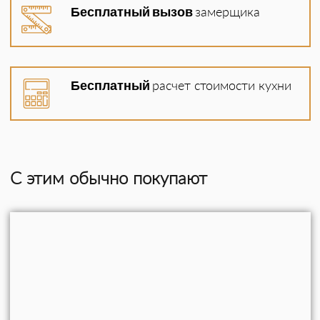
Установка (5% от стоимости)
Бесплатный вызов
замерщика
Доставка
Угловая кухня в стиле кантри из
натурального дерева
Бесплатный
расчет стоимости кухни
Эффектная функциональная кухня в стиле
кантри из массива дерева, обладающая
всеми признаками профессиональной.
Отличается большим вытяжным куполом,
С этим обычно покупают
«островом» с полками для вина, барными
стульями и стильным подвесным
органайзером для сковородок, фужеров,
прочей утвари. Возможно изготовление
кухни с изменёнными параметрами, из
ясеня, дуба, или по индивидуальному
дизайну.