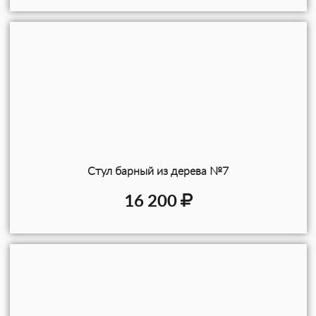
Эргономичная планировка кухни в стиле
кантри позволяет комфортно
перемещаться при работе со встроенной
техникой: духовым шкафом, варочной
панелью, посудомоечной машиной,
вытяжкой Bosch. Внутреннее
пространство оборудовано
современными системами хранения
посуды и продуктов. Дверцы и ящики
Стул барный из дерева №7
оснащены плавными бесшумными
16 200
доводчиками и петлями «Hettich»
(Германия) и «Blum» (Австрия).
Отделка кухни
В качестве рабочего основания выступает
столешница из дерева . Деревянные