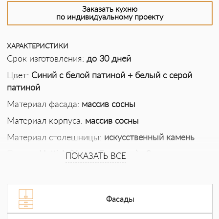
Заказать кухню
по индивидуальному проекту
ХАРАКТЕРИСТИКИ
Срок изготовления:
до 30 дней
Цвет:
Синий с белой патиной + белый с серой
патиной
Материал фасада:
массив сосны
Материал корпуса:
массив сосны
Материал столешницы:
искусственный камень
Петли:
«Hettich (Хетих, Германия)», Sensys со
ПОКАЗАТЬ ВСЕ
встроенным демпфером, для плавного
бесшумного закрывания
Направляющие:
«Blum (Блюм, Австрия)», скрытые
Фасады
направляющие TANDEM plus BLUMOTION, с