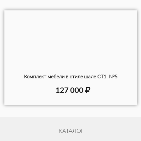
декоративность. Конструкция деревянной
мебели, надёжная, устойчивая. Массив
состаренной сосны в тональности тёмного
дерева выглядит чрезвычайно эффектно за
счёт ярко выраженных линий древесных
волокон. Для полноты композиции при
формировании интерьера в стиле шале,
кантри, рустик, есть смысл подобрать к
гарнитуру буфет из массива дерева,
сервант, шкаф, комод, люстру с плафоном
Комплект мебели в стиле шале СТ1. №5
из кованого металла или глины.
127 000
Отделка мебели в стиле шале
В процессе отделки мебель в стиле шале
покрывается тремя слоями экологичных
лакокрасочных материалов на натуральной
КАТАЛОГ
основе от фирмы «Sayerlack» (Италия). В