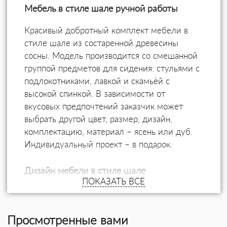
Мебель в стиле шале ручной работы
Красивый добротный комплект мебели в
стиле шале из состаренной древесины
сосны. Модель производится со смешанной
группой предметов для сидения: стульями с
подлокотниками, лавкой и скамьёй с
высокой спинкой. В зависимости от
вкусовых предпочтений заказчик может
выбрать другой цвет, размер, дизайн,
комплектацию, материал – ясень или дуб.
Индивидуальный проект – в подарок.
Дизайн мебели в стиле шале
ПОКАЗАТЬ ВСЕ
Столовая группа состоит из разных
предметов, выполненных в едином стиле,
Просмотренные вами
что придаёт комплекту оригинальность и