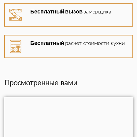
Столешница
Бесплатный вызов
замерщика
Установка (5% от стоимости)
Доставка
Бесплатный
расчет стоимости кухни
Все кухни изготавливаются руками
опытных мастеров, по индивидуальным
размерам заказчика, с учетом всех
Просмотренные вами
пожеланий, а также с учетом
особенностей помещений.
Кухни изготавливается полностью из
массива дерева: фасады, корпус,
выдвижные ящики, столешницы. Все из
массива на 100%