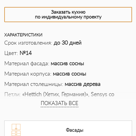
Заказать кухню
по индивидуальному проекту
ХАРАКТЕРИСТИКИ
Срок изготовления:
до 30 дней
Цвет:
№14
Материал фасада:
массив сосны
Материал корпуса:
массив сосны
Материал столешницы:
массив дерева
Петли:
«Hettich (Хетих, Германия)», Sensys со
встроенным демпфером, для плавного
ПОКАЗАТЬ ВСЕ
бесшумного закрывания
Направляющие:
«Blum (Блюм, Австрия)», скрытые
направляющие TANDEM plus BLUMOTION, с
Фасады
интегрированным демпфером для плавного,