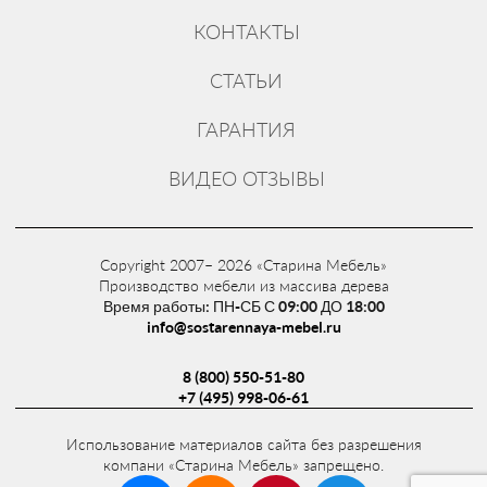
итальянских компаний Sayerlack и Renner.
КОНТАКТЫ
Кухни нашего производства могут
СТАТЬИ
эксплуатироваться в следующих
ГАРАНТИЯ
помещениях: квартиры, загородные дома,
бани, беседки, барбекю.
ВИДЕО ОТЗЫВЫ
Обратившись в нашу компанию Вы
получите комплексное решение от
Copyright 2007– 2026 «Старина Мебель»
консультации и замера до изготовления и
Производство мебели из массива дерева
монтажа.
Время работы: ПН-СБ С 09:00 ДО 18:00
info@sostarennaya-mebel.ru
8 (800) 550-51-80
Как купить
+7 (495) 998-06-61
Купить кухню можно по адресу:
Использование материалов сайта без разрешения
Московская обл, Щелковский р-н, д.
компани «Старина Мебель» запрещено.