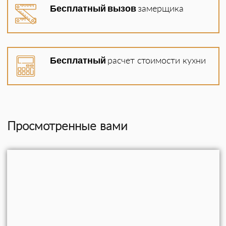
Установка (5% от стоимости)
Бесплатный вызов
замерщика
Доставка
Кухня в стиле рустик из массива дерева
Бесплатный
расчет стоимости кухни
Кухня изготовлена для комнаты отдыха в
бане по индивидуальному проекту.
Для производства использовалась сухая
древесина, 8% влажность, массив сосны.
Отделка с эффектом старения и белой
Просмотренные вами
патиной, покрыта в 4 слоя, морилка,
грунт, патина, лак фирмы Sayerlack.
Столешница из дерева, покрыта
специальным износостойким лаком для
столешниц.
Кованый декор и лицевая фурнитура
ручной работы.
Функциональная фурнитура: петли с