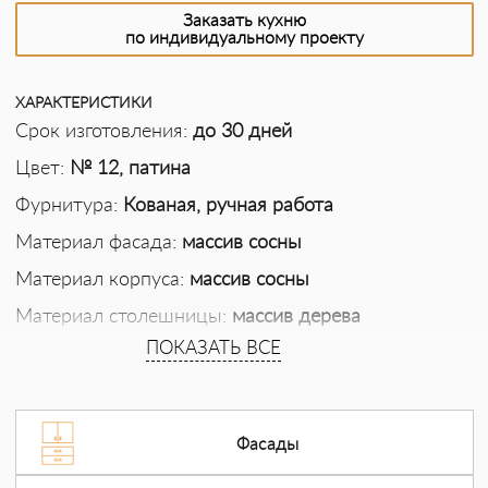
Заказать кухню
по индивидуальному проекту
ХАРАКТЕРИСТИКИ
Срок изготовления:
до 30 дней
Цвет:
№ 12, патина
Фурнитура:
Кованая, ручная работа
Материал фасада:
массив сосны
Материал корпуса:
массив сосны
Материал столешницы:
массив дерева
ПОКАЗАТЬ ВСЕ
Петли:
«Hettich (Хетих, Германия)», Sensys со
встроенным демпфером, для плавного
бесшумного закрывания
Стиль:
Рустик
Фасады