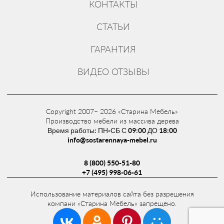
Ногинск, улица 200 лет Города, дом 2.
КОНТАКТЫ
Наше производство.
СТАТЬИ
Заказать товар можно через корзину, по
телефону: 8 (800) 550-51-80. Email:
ГАРАНТИЯ
info@sostarennaya-mebel.ru
. Доставка по
всей России.
ВИДЕО ОТЗЫВЫ
Copyright 2007– 2026 «Старина Мебель»
Производство мебели из массива дерева
Время работы: ПН-СБ С 09:00 ДО 18:00
info@sostarennaya-mebel.ru
8 (800) 550-51-80
+7 (495) 998-06-61
Использование материалов сайта без разрешения
компани «Старина Мебель» запрещено.